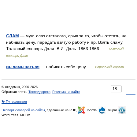
СЛАМ
— муж. слаз отсталого, срыв за то, чтобы отстать, не
набивать цену, передать взятую работу и пр. Взять сламу.
Толковый словарь Даля. В.И. Даль. 1863 1866 …
Толковый
словарь Даля
выламываться
— набивать себе цену …
Воровской жаргон
© Академик, 2000-2026
18+
Обратная связь:
Техподдержка
,
Реклама на сайте
👣 Путешествия
Экспорт словарей на сайты
, сделанные на PHP,
Joomla,
Drupal,
WordPress, MODx.