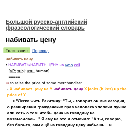
Большой русско-английский
фразеологический словарь
набивать цену
Толкование
Перевод
набивать цену
•
НАБИВАТЬ/НАБИТЬ ЦЕНУ на
что
coll
[
VP
;
subj
:
usu.
human]
=====
⇒
to raise the price of some merchandise:
-
X набивает цену на Y
набивать цену
X jacks (hikes) up the
price of Y.
♦ "Легко жить Ракитину: "Ты, - говорит он мне сегодня,
о расширении гражданских прав человека хлопочи лучше
али хоть о том, чтобы цена на говядину не
возвысилась..." Я ему на это и отмочил: "А ты, говорю,
без бога-то, сам ещё на говядину цену набьешь... и