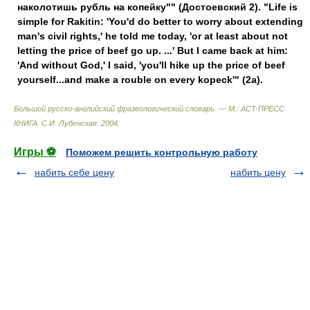
наколотишь рубль на копейку"" (Достоевский 2). "Life is
simple for Rakitin: 'You'd do better to worry about extending
man's civil rights,' he told me today, 'or at least about not
letting the price of beef go up. ...' But I came back at him:
'And without God,' I said, 'you'll hike up the price of beef
yourself...and make a rouble on every kopeck'" (2a).
Большой русско-английский фразеологический словарь. — М.: ACT-ПРЕСС
КНИГА
.
С.И. Лубенская
.
2004
.
Игры ⚽
Поможем решить контрольную работу
набить себе цену
набить цену