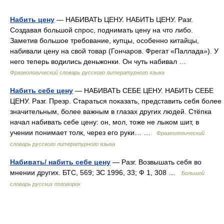
Набить цену
— НАБИВАТЬ ЦЕНУ. НАБИТЬ ЦЕНУ. Разг.
Создавая большой спрос, поднимать цену на что либо.
Заметив большое требование, купцы, особенно китайцы,
набивали цену на свой товар (Гончаров. Фрегат «Паллада»). У
него теперь водились деньжонки. Он чуть набивал …
Фразеологический словарь русского литературного языка
Набить себе цену
— НАБИВАТЬ СЕБЕ ЦЕНУ. НАБИТЬ СЕБЕ
ЦЕНУ. Разг. Презр. Стараться показать, представить себя более
значительным, более важным в глазах других людей. Стёпка
начал набивать себе цену: он, мол, тоже не лыком шит, в
учении понимает толк, через его руки… …
Фразеологический
словарь русского литературного языка
Набивать/ набить себе цену
— Разг. Возвышать себя во
мнении других. БТС, 569; ЗС 1996, 33; Ф 1, 308 …
Большой
словарь русских поговорок